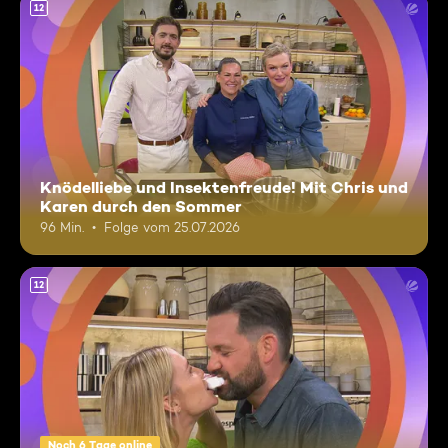
12
Knödelliebe und Insektenfreude! Mit Chris und
Karen durch den Sommer
96 Min.
Folge vom 25.07.2026
12
Noch 6 Tage online