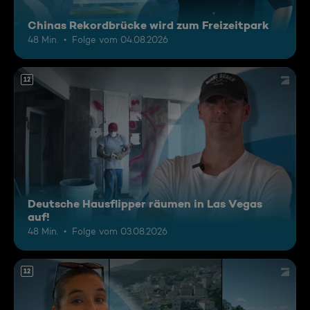
Chinas Rekordbrücke wird zum Freizeitpark
48 Min.
Folge vom 04.08.2026
12
Deutsche Hausflipper räumen in Las Vegas
auf!
48 Min.
Folge vom 03.08.2026
12