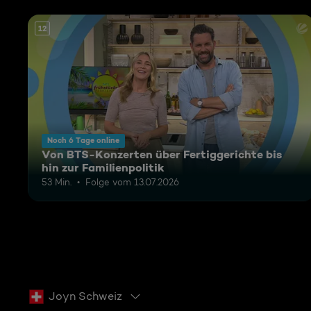
12
Noch 6 Tage online
Von BTS-Konzerten über Fertiggerichte bis
hin zur Familienpolitik
53 Min.
Folge vom 13.07.2026
Joyn Schweiz