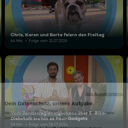
Chris, Karen und Berta feiern den Freitag
44 Min.
Folge vom 31.07.2026
12
Vom Bundesregierungschaos über E-Bike-
Diebstahl bis hin zu Pool-Gadgets
58 Min.
Folge vom 28.07.2026