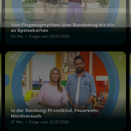
Von Flugzeugmythen über Bundestag bis hin
zu Speisekarten
56 Min.
Folge vom 20.07.2026
12
In der Sendung: Promikind, Feuerwehr,
Mordversuch
37 Min.
Folge vom 15.07.2026