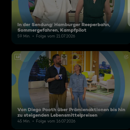
In der Sendung: Hamburger Reeperbahn,
Sommergefahren, Kampfpilot
59 Min.
Folge vom 21.07.2026
12
Von Diego Pooth über Prämienaktionen bis hin
zu steigenden Lebensmittelpreisen
45 Min.
Folge vom 16.07.2026