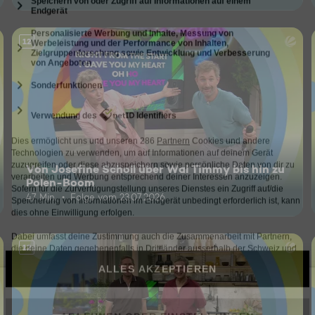
12
Von Josefine Scholl über Wal Timmy bis hin zu
Polen-Boom
47 Min.
Folge vom 23.07.2026
12