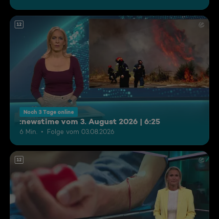
12
Noch 3 Tage online
:newstime vom 3. August 2026 | 6:25
6 Min.
Folge vom 03.08.2026
12