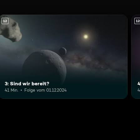
12
12
3: Sind wir bereit?
41 Min.
Folge vom 01.12.2024
4