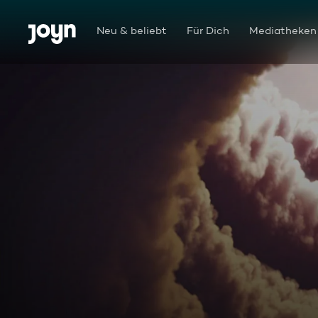
Zum Inhalt springen
Barrierefrei
Neu & beliebt
Für Dich
Mediatheken