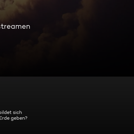
 streamen
ildet sich
 Erde geben?