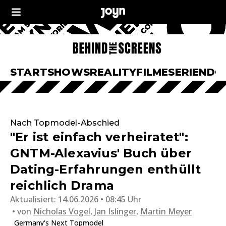
START
SHOWS
REALITY
FILME
SERIEN
DO
Nach Topmodel-Abschied
"Er ist einfach verheiratet":
GNTM-Alexavius' Buch über
Dating-Erfahrungen enthüllt
reichlich Drama
Aktualisiert:
14.06.2026 • 08:45 Uhr
von
Nicholas Vogel
,
Jan Islinger
,
Martin Meyer
Germany's Next Topmodel