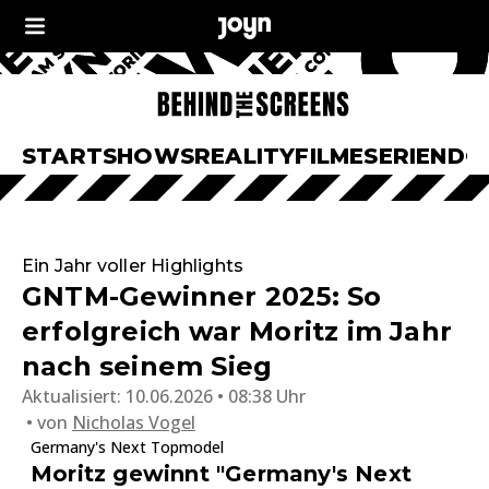
START
SHOWS
REALITY
FILME
SERIEN
DO
Ein Jahr voller Highlights
GNTM-Gewinner 2025: So
erfolgreich war Moritz im Jahr
nach seinem Sieg
Aktualisiert:
10.06.2026 • 08:38 Uhr
von
Nicholas Vogel
Germany's Next Topmodel
Moritz gewinnt "Germany's Next