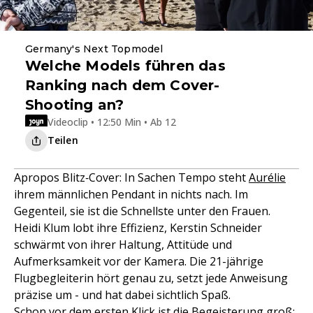
Germany's Next Topmodel
Welche Models führen das
Ranking nach dem Cover-
Shooting an?
Videoclip • 12:50 Min • Ab 12
Teilen
Apropos Blitz‑Cover: In Sachen Tempo steht
Aurélie
ihrem männlichen Pendant in nichts nach. Im
Gegenteil, sie ist die Schnellste unter den Frauen.
Heidi Klum lobt ihre Effizienz, Kerstin Schneider
schwärmt von ihrer Haltung, Attitüde und
Aufmerksamkeit vor der Kamera. Die 21-jährige
Flugbegleiterin hört genau zu, setzt jede Anweisung
präzise um - und hat dabei sichtlich Spaß.
Schon vor dem ersten Klick ist die Begeisterung groß: