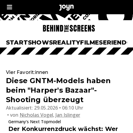
START
SHOWS
REALITY
FILME
SERIEN
DO
Vier Favorit:innen
Diese GNTM-Models haben
beim "Harper's Bazaar"-
Shooting überzeugt
Aktualisiert:
29.05.2026 • 06:10 Uhr
von
Nicholas Vogel
,
Jan Islinger
Germany's Next Topmodel
Der Konkurrenzdruck wächst: Wer