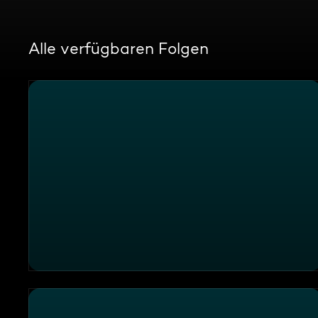
Alle verfügbaren Folgen
UFO-Burger selber machen: Der Street-Food-Trend a