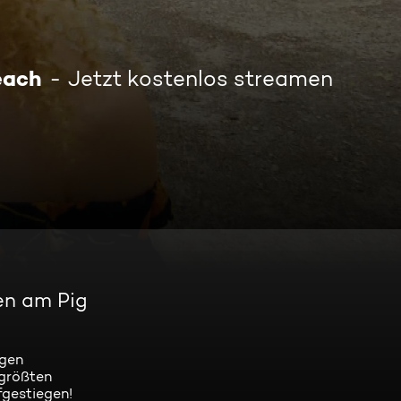
each
Jetzt kostenlos streamen
en am Pig
igen
 größten
fgestiegen!