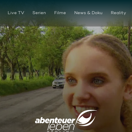
Live TV
Serien
Filme
News & Doku
Reality
Karibik-Inseln der Extraklas