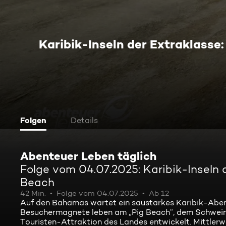
Karibik-Inseln der Extraklasse
Folgen
Details
Abenteuer Leben täglich
Folge vom 04.07.2025: Karibik-Inseln
Beach
42 Min.
Folge vom 04.07.2025
Ab 12
Auf den Bahamas wartet ein saustarkes Karibik-Aben
Besuchermagnete leben am „Pig Beach“, dem Schwein
Touristen-Attraktion des Landes entwickelt. Mittlerw