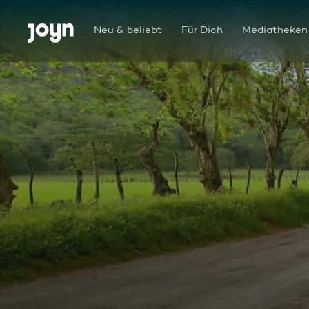
Zum Inhalt springen
Barrierefrei
Neu & beliebt
Für Dich
Mediatheken