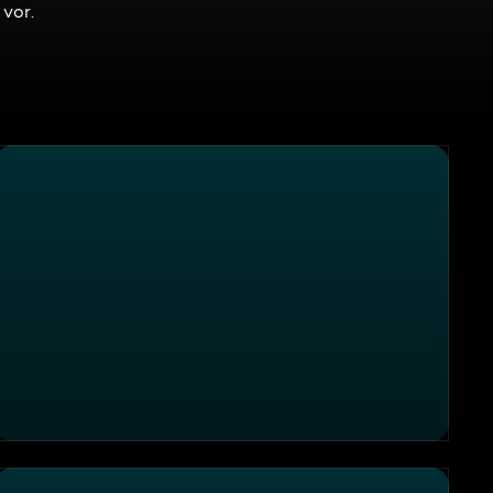
vor.
talt Geldern
Thema u. a.: Ein Verstoß kommt selten allein - Autobahnpol