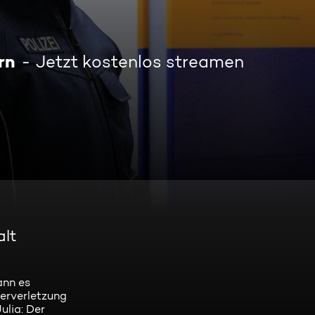
rn
Jetzt kostenlos streamen
alt
ann es
erverletzung
ulia: Der