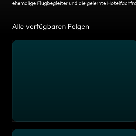
ehemalige Flugbegleiter und die gelernte Hotelfachfr
Alle verfügbaren Folgen
Thema u. a.: Nichts für schwache Hundenerven - BuP