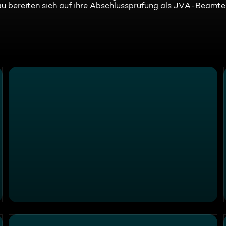
au bereiten sich auf ihre Abschlussprüfung als JVA-Beamte 
o Hundeführer und Diensthunde
Thema u. a.: Ein Leben hinter Gittern - Justizvollzugsans