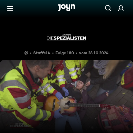
Zum Inhalt springen
Barrierefrei
Am Boden zerstört
Staffel 4
Folge 180
vom 28.10.2024