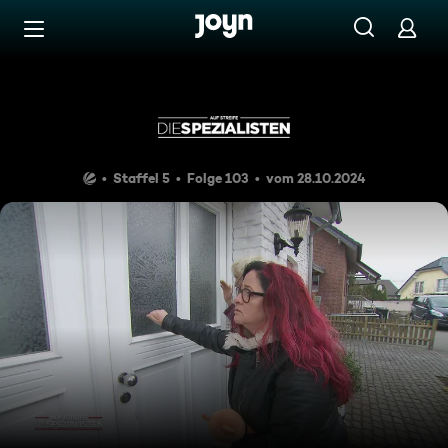
Zum Inhalt springen
Barrierefrei
Aber Mutter weinte sehr
Staffel 5
Folge 103
vom 28.10.2024