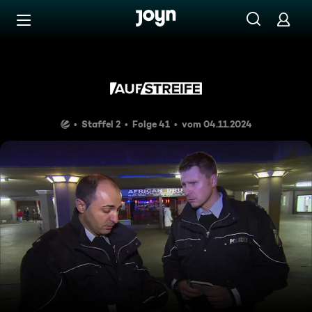
Zum Inhalt springen
Barrierefrei
Kind ruft Polizei wegen Famili
Staffel 2
Folge 41
vom 04.11.2024