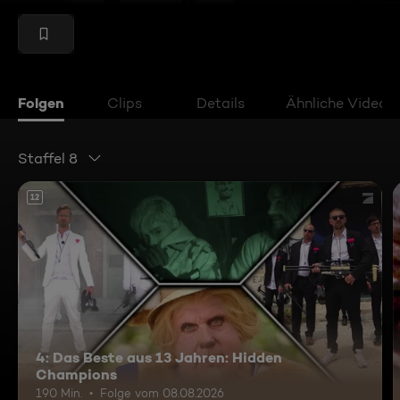
Folgen
Clips
Details
Ähnliche Videos
Staffel 8
12
4: Das Beste aus 13 Jahren: Hidden
Champions
190 Min.
Folge vom 08.08.2026