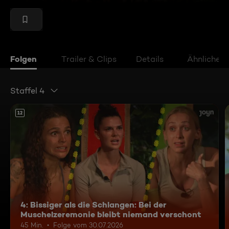
Folgen
Trailer & Clips
Details
Ähnliche V
Staffel 4
12
4: Bissiger als die Schlangen: Bei der
Muschelzeremonie bleibt niemand verschont
45 Min.
Folge vom 30.07.2026