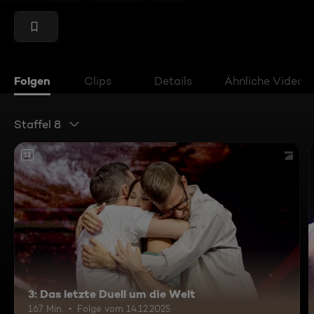
Folgen
Clips
Details
Ähnliche Videos
Staffel 8
12
3: Das letzte Duell um die Welt
167 Min.
Folge vom 14.12.2025