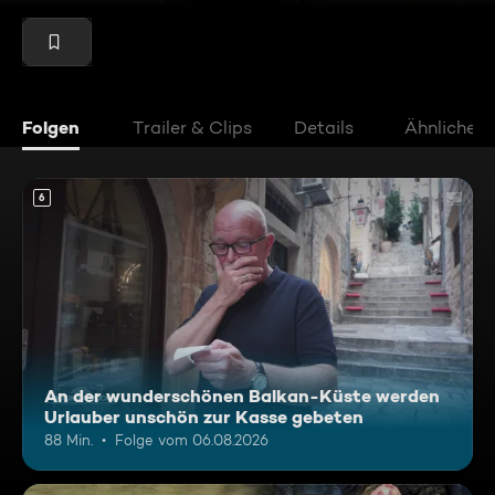
Folgen
Trailer & Clips
Details
Ähnliche V
6
An der wunderschönen Balkan-Küste werden
Urlauber unschön zur Kasse gebeten
88 Min.
Folge vom 06.08.2026