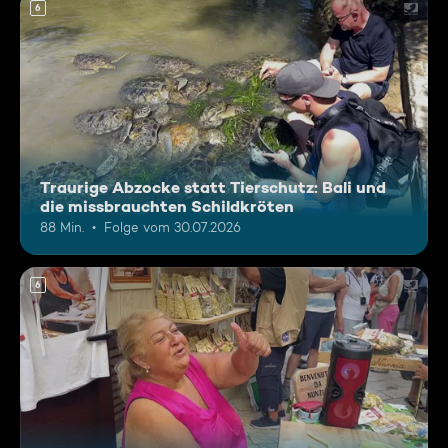
6
Traurige Abzocke statt Tierschutz: Bali und
die missbrauchten Schildkröten
88 Min.
Folge vom 30.07.2026
6