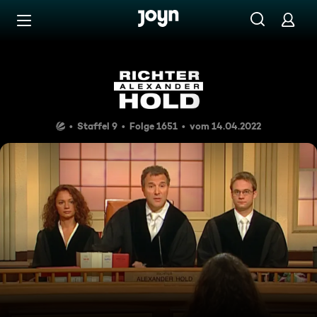
Zum Inhalt springen
Barrierefrei
Der doppelte Schuss
Staffel 9
Folge 1651
vom 14.04.2022