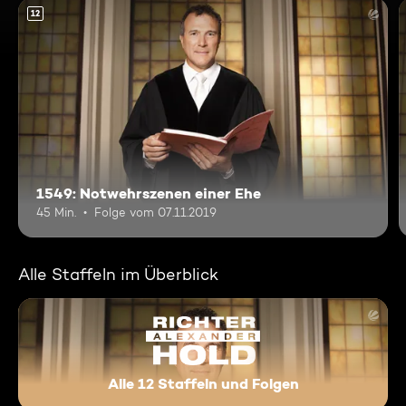
12
1549: Notwehrszenen einer Ehe
45 Min.
Folge vom 07.11.2019
Alle Staffeln im Überblick
Alle 12 Staffeln und Folgen
Richter Alexander Hold