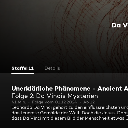
Da V
Staffel 11
Details
Unerklärliche Phänomene - Ancient A
Folge 2: Da Vincis Mysterien
41 Min.
Folge vom 01.12.2024
Ab 12
Leonardo Da Vinci gehört zu den einflussreichsten und
das teuerste Gemälde der Welt. Doch die Jesus-Darste
dass Da Vinci mit diesem Bild der Menschheit etwas Ü