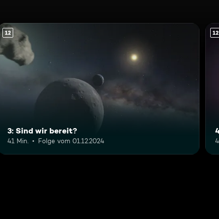
12
12
3: Sind wir bereit?
41 Min.
Folge vom 01.12.2024
4