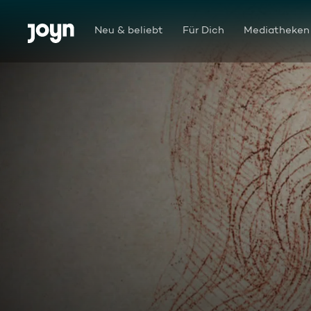
Zum Inhalt springen
Barrierefrei
Neu & beliebt
Für Dich
Mediatheken