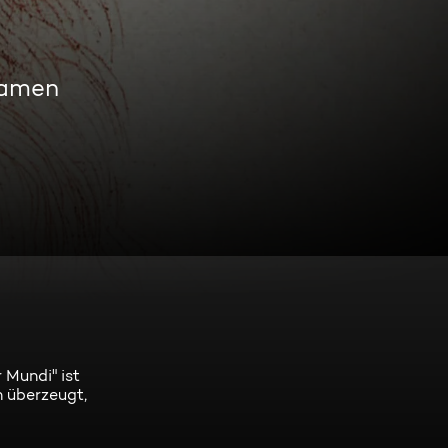
eamen
 Mundi" ist
n überzeugt,