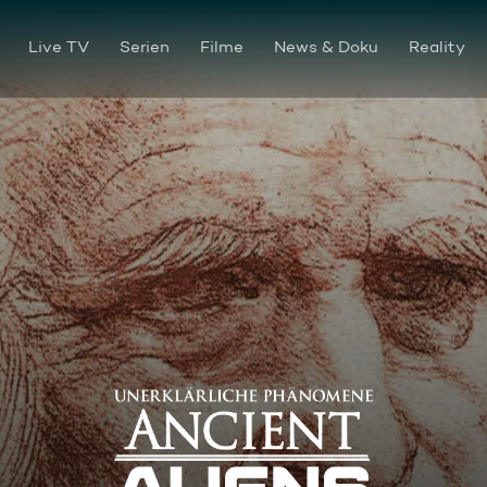
Live TV
Serien
Filme
News & Doku
Reality
Da Vincis Mysterien