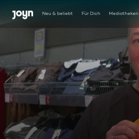
Zum Inhalt springen
Barrierefrei
Neu & beliebt
Für Dich
Mediatheken