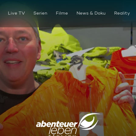
Live TV
Serien
Filme
News & Doku
Reality
Outlet-Shopping im Test: So v