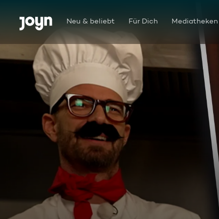
Zum Inhalt springen
Barrierefrei
Neu & beliebt
Für Dich
Mediatheken