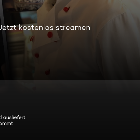
Jetzt kostenlos streamen
 ausliefert
ekommt