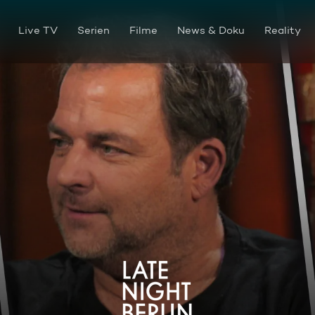
Live TV
Serien
Filme
News & Doku
Reality
Martin Rütter zu Gast und da