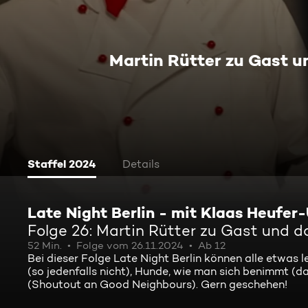
Martin Rütter zu Gast u
Staffel 2024
Details
Late Night Berlin - mit Klaas Heufer
Folge 26: Martin Rütter zu Gast und d
52 Min.
Folge vom 26.11.2024
Ab 12
Bei dieser Folge Late Night Berlin können alle etwas 
(so jedenfalls nicht), Hunde, wie man sich benimmt 
(Shoutout an Good Neighbours). Gern geschehen!