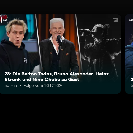
12
12
28: Die Belton Twins, Bruno Alexander, Heinz
Strunk und Nina Chuba zu Gast
56 Min.
Folge vom 10.12.2024
5