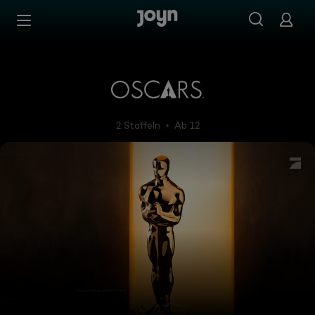
Zum Inhalt springen
Barrierefrei
Oscars
2 Staffeln
Ab 12