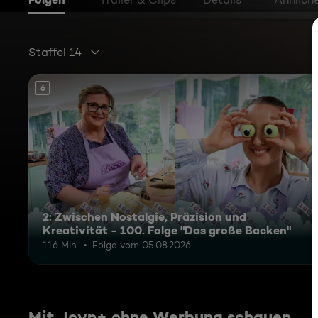
Staffel 14
6
2: Zwischen Nostalgie, Präzision und
Kreativität - 100. Folge "Das große Backen"
116 Min.
Folge vom 05.08.2026
Mit Joyn+ ohne Werbung schauen