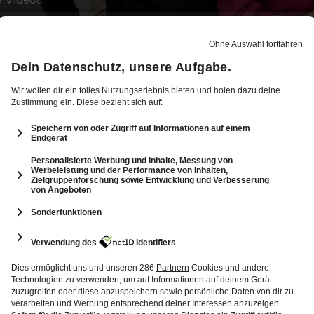
6
1: Herzensrezepte zum Staffelstart
123 Min.
Folge vom 29.07.2026