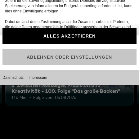
6
2: Zwischen Nostalgie, Präzision und
Kreativität - 100. Folge "Das große Backen"
116 Min.
Folge vom 05.08.2026