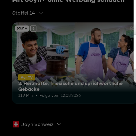
Staffel 14
6
Vor TV
3: Herzhafte, friesische und sprichwörtliche
Gebäcke
119 Min.
Folge vom 12.08.2026
Joyn Schweiz