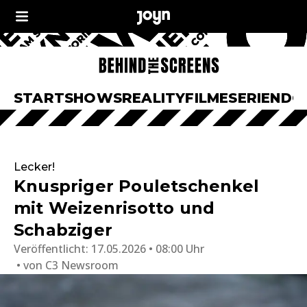
START
SHOWS
REALITY
FILME
SERIEN
DO
Lecker!
Knuspriger Pouletschenkel
mit Weizenrisotto und
Schabziger
Veröffentlicht:
17.05.2026 • 08:00 Uhr
von
C3 Newsroom