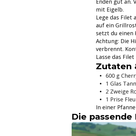
Enden gut an. V
mit Eigelb.
Lege das Filet 
auf ein Grillro
setzt du einen 
Achtung: Die H
verbrennt. Kon
Lasse das File
Zutaten 
600 g Cher
1 Glas Tan
2 Zweige R
1 Prise Fleu
In einer Pfann
Die passende 