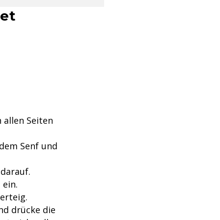
let
 allen Seiten
 dem Senf und
 darauf.
 ein.
erteig.
und drücke die