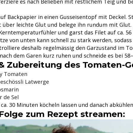
erziere es nach Belieben mit restlichem Teig und be
auf Backpapier in einen Gusseisentopf mit Deckel. S
st über leichte Glut und belege ihn rundum mit Glut
Kerntemperaturfühler und garst das Filet auf ca. 56 
itze von unten kann schnell zu stark werden, sodass
trolliere deshalb regelmässig den Garzustand im To
t nach dem Garen kurz ruhen und schneide es bei 58–
& Zubereitung des Tomaten-G
ry Tomaten
neschössli Latwerge
osmarin
r de Sel
e ca. 30 Minuten köcheln lassen und danach abkühlen
Folge zum Rezept streamen: