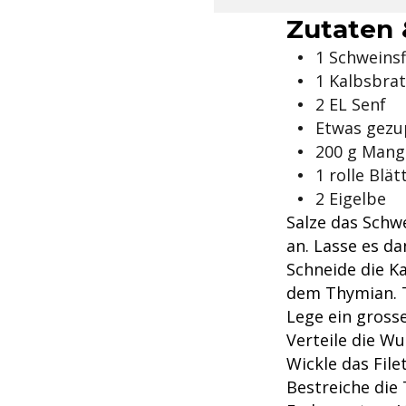
Zutaten 
1 Schweinsf
1 Kalbsbra
2 EL Senf
Etwas gezu
200 g Mango
1 rolle Blät
2 Eigelbe
Salze das Schwe
an. Lasse es d
Schneide die K
dem Thymian. T
Lege ein grosse
Verteile die Wu
Wickle das File
Bestreiche die 