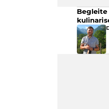
Begleite
kulinari
D