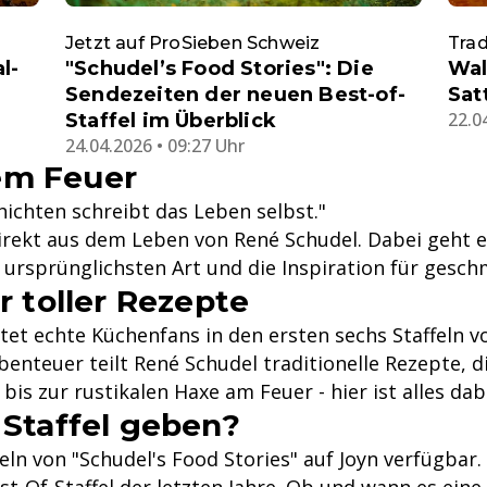
Jetzt auf ProSieben Schweiz
Trad
l-
"Schudel’s Food Stories": Die
Wal
Sendezeiten der neuen Best-of-
Sat
22.0
Staffel im Überblick
24.04.2026 • 09:27 Uhr
em Feuer
ichten schreibt das Leben selbst."
direkt aus dem Leben von René Schudel. Dabei geht 
ursprünglichsten Art und die Inspiration für gesch
r toller Rezepte
et echte Küchenfans in den ersten sechs Staffeln vo
enteuer teilt René Schudel traditionelle Rezepte, d
is zur rustikalen Haxe am Feuer - hier ist alles dab
 Staffel geben?
feln von "Schudel's Food Stories" auf Joyn verfügbar.
-Of-Staffel der letzten Jahre. Ob und wann es eine