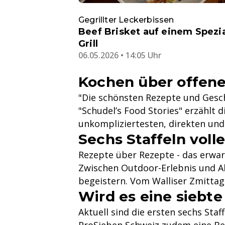
Gegrillter Leckerbissen
Beef Brisket auf einem Spezia
Grill
06.05.2026 • 14:05 Uhr
Kochen über offen
"Die schönsten Rezepte und Gesch
"Schudel’s Food Stories" erzählt 
unkompliziertesten, direkten und 
Sechs Staffeln volle
Rezepte über Rezepte - das erwart
Zwischen Outdoor-Erlebnis und Ab
begeistern. Vom Walliser Zmittag b
Wird es eine siebte
Aktuell sind die ersten sechs Staf
ProSieben Schweiz zudem eine Best