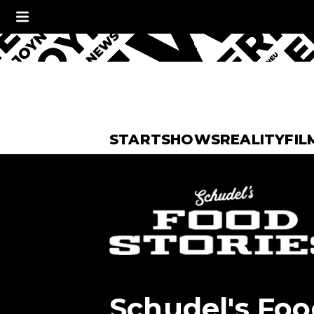
START
SHOWS
REALITY
FIL
Schudel's Foo