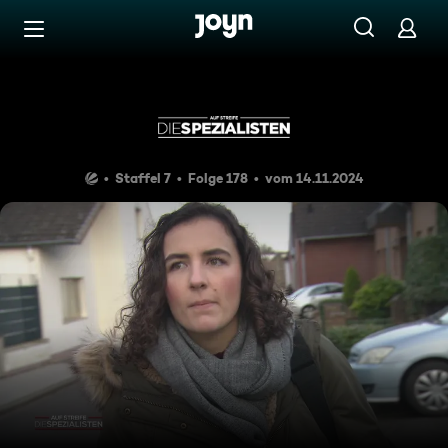
Zum Inhalt springen
Barrierefrei
Feuersturm im Wasserturm
Staffel 7
Folge 178
vom 14.11.2024