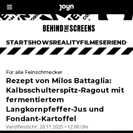
START
SHOWS
REALITY
FILME
SERIEN
DO
Für alle Feinschmecker
Rezept von Milos Battaglia:
Kalbsschulterspitz-Ragout mit
fermentiertem
Langkornpfeffer-Jus und
Fondant-Kartoffel
Veröffentlicht:
20.11.2025 • 12:00 Uhr