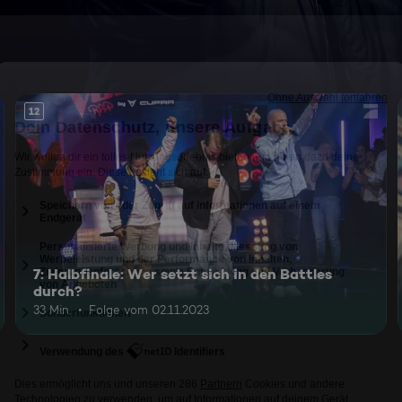
12
7: Halbfinale: Wer setzt sich in den Battles
durch?
33 Min.
Folge vom 02.11.2023