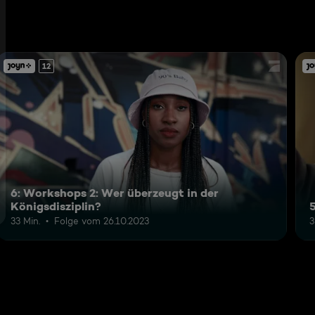
12
6: Workshops 2: Wer überzeugt in der
Königsdisziplin?
33 Min.
Folge vom 26.10.2023
3