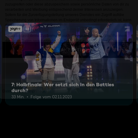
12
7: Halbfinale: Wer setzt sich in den Battles
durch?
33 Min.
Folge vom 02.11.2023