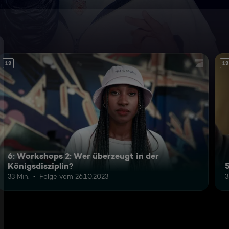
12
12
6: Workshops 2: Wer überzeugt in der
Königsdisziplin?
33 Min.
Folge vom 26.10.2023
3