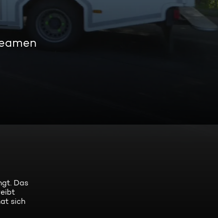
treamen
ngt. Das
reibt
at sich