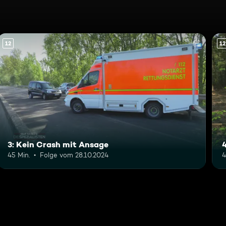
12
12
3: Kein Crash mit Ansage
45 Min.
Folge vom 28.10.2024
4